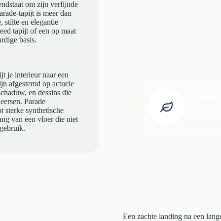
endstaat om zijn verfijnde
arade-tapijt is meer dan
 stilte en elegantie
eed tapijt of een op maat
rdige basis.
jt je interieur naar een
zijn afgestemd op actuele
 schaduw, en dessins die
Persoonlijk
heersen. Parade
We kijken n
t sterke synthetische
oplossing di
ang van een vloer die niet
 gebruik.
Een zachte landing na een lang