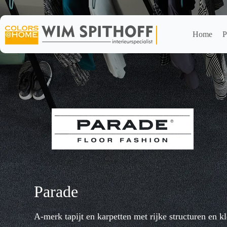
Ga
naar
de
inhoud
Home
P
Parade
A-merk tapijt en karpetten met rijke structuren en kl