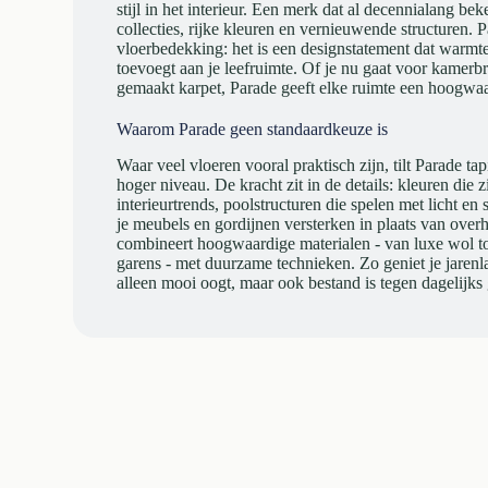
stijl in het interieur. Een merk dat al decennialang bek
collecties, rijke kleuren en vernieuwende structuren. P
vloerbedekking: het is een designstatement dat warmte,
toevoegt aan je leefruimte. Of je nu gaat voor kamerbr
gemaakt karpet, Parade geeft elke ruimte een hoogwaa
Waarom Parade geen standaardkeuze is
Waar veel vloeren vooral praktisch zijn, tilt Parade tapi
hoger niveau. De kracht zit in de details: kleuren die 
interieurtrends, poolstructuren die spelen met licht en
je meubels en gordijnen versterken in plaats van over
combineert hoogwaardige materialen - van luxe wol to
garens - met duurzame technieken. Zo geniet je jarenl
alleen mooi oogt, maar ook bestand is tegen dagelijks