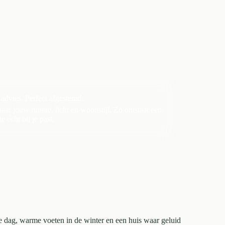
 advies. Perfect afgestemd.
aar jouw ruimte, licht en woonstijl. Zo ontstaat een
e écht bij je past.
e dag, warme voeten in de winter en een huis waar geluid