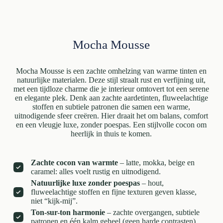
Mocha Mousse
Mocha Mousse is een zachte omhelzing van warme tinten en
natuurlijke materialen. Deze stijl straalt rust en verfijning uit,
met een tijdloze charme die je interieur omtovert tot een serene
en elegante plek. Denk aan zachte aardetinten, fluweelachtige
stoffen en subtiele patronen die samen een warme,
uitnodigende sfeer creëren. Hier draait het om balans, comfort
en een vleugje luxe, zonder poespas. Een stijlvolle cocon om
heerlijk in thuis te komen.
Zachte cocon van warmte
– latte, mokka, beige en
caramel: alles voelt rustig en uitnodigend.
Natuurlijke luxe zonder poespas
– hout,
fluweelachtige stoffen en fijne texturen geven klasse,
niet “kijk-mij”.
Ton-sur-ton harmonie
– zachte overgangen, subtiele
patronen en één kalm geheel (geen harde contrasten).