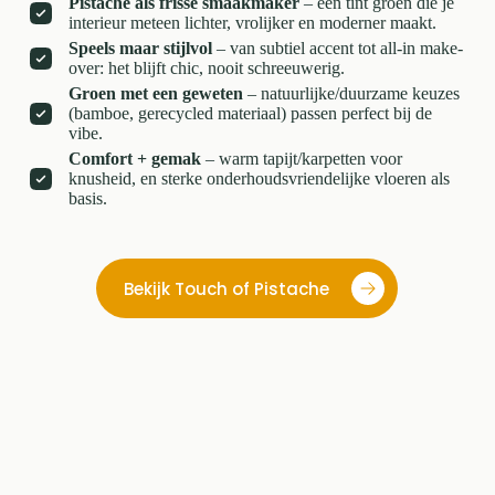
Pistache als frisse smaakmaker
– één tint groen die je
interieur meteen lichter, vrolijker en moderner maakt.
Speels maar stijlvol
– van subtiel accent tot all-in make-
over: het blijft chic, nooit schreeuwerig.
Groen met een geweten
– natuurlijke/duurzame keuzes
(bamboe, gerecycled materiaal) passen perfect bij de
vibe.
Comfort + gemak
– warm tapijt/karpetten voor
knusheid, en sterke onderhoudsvriendelijke vloeren als
basis.
Bekijk Touch of Pistache