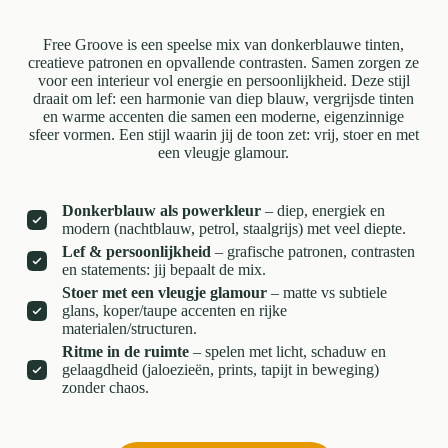
Free Groove is een speelse mix van donkerblauwe tinten,
creatieve patronen en opvallende contrasten. Samen zorgen ze
voor een interieur vol energie en persoonlijkheid. Deze stijl
draait om lef: een harmonie van diep blauw, vergrijsde tinten
en warme accenten die samen een moderne, eigenzinnige
sfeer vormen. Een stijl waarin jij de toon zet: vrij, stoer en met
een vleugje glamour.
Donkerblauw als powerkleur
– diep, energiek en
modern (nachtblauw, petrol, staalgrijs) met veel diepte.
Lef & persoonlijkheid
– grafische patronen, contrasten
en statements: jij bepaalt de mix.
Stoer met een vleugje glamour
– matte vs subtiele
glans, koper/taupe accenten en rijke
materialen/structuren.
Ritme in de ruimte
– spelen met licht, schaduw en
gelaagdheid (jaloezieën, prints, tapijt in beweging)
zonder chaos.