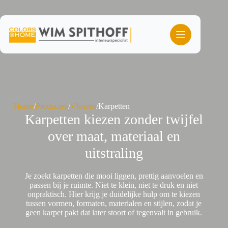
Ga
naar
de
inhoud
Home
/
Producten
/
Vloeren
/
Karpetten
Karpetten kiezen zonder twijfel
over maat, materiaal en
uitstraling
Je zoekt karpetten die mooi liggen, prettig aanvoelen en
passen bij je ruimte. Niet te klein, niet te druk en niet
onpraktisch. Hier krijg je duidelijke hulp om te kiezen
tussen vormen, formaten, materialen en stijlen, zodat je
geen karpet pakt dat later stoort of tegenvalt in gebruik.