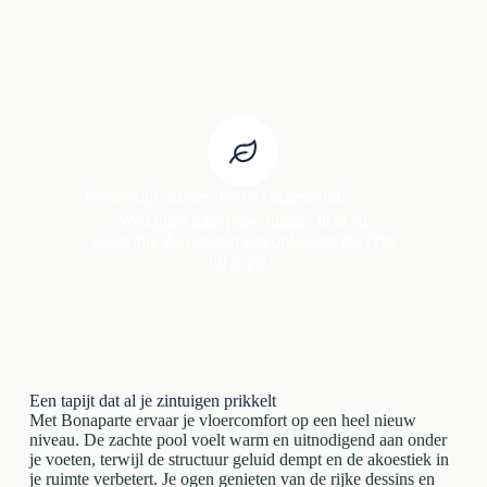
Persoonlijk advies. Perfect afgestemd.
We kijken naar jouw ruimte, licht en
woonstijl. Zo ontstaat een oplossing die écht
bij je past.
Een tapijt dat al je zintuigen prikkelt
Met Bonaparte ervaar je vloercomfort op een heel nieuw
niveau. De zachte pool voelt warm en uitnodigend aan onder
je voeten, terwijl de structuur geluid dempt en de akoestiek in
je ruimte verbetert. Je ogen genieten van de rijke dessins en