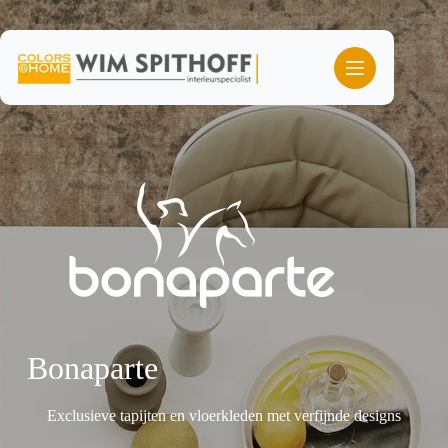
Ga
naar
de
inhoud
Bonaparte
Exclusieve tapijten en vloerkleden met verfijnde designs