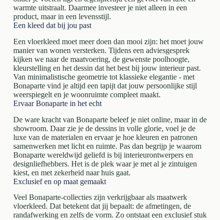
warmte uitstraalt. Daarmee investeer je niet alleen in een
product, maar in een levensstijl.
Een kleed dat bij jou past
Een vloerkleed moet meer doen dan mooi zijn: het moet jouw
manier van wonen versterken. Tijdens een adviesgesprek
kijken we naar de maatvoering, de gewenste poolhoogte,
kleurstelling en het dessin dat het best bij jouw interieur past.
Van minimalistische geometrie tot klassieke elegantie - met
Bonaparte vind je altijd een tapijt dat jouw persoonlijke stijl
weerspiegelt en je woonruimte compleet maakt.
Ervaar Bonaparte in het echt
De ware kracht van Bonaparte beleef je niet online, maar in de
showroom. Daar zie je de dessins in volle glorie, voel je de
luxe van de materialen en ervaar je hoe kleuren en patronen
samenwerken met licht en ruimte. Pas dan begrijp je waarom
Bonaparte wereldwijd geliefd is bij interieurontwerpers en
designliefhebbers. Het is de plek waar je met al je zintuigen
kiest, en met zekerheid naar huis gaat.
Exclusief en op maat gemaakt
Veel Bonaparte-collecties zijn verkrijgbaar als maatwerk
vloerkleed. Dat betekent dat jij bepaalt: de afmetingen, de
randafwerking en zelfs de vorm. Zo ontstaat een exclusief stuk