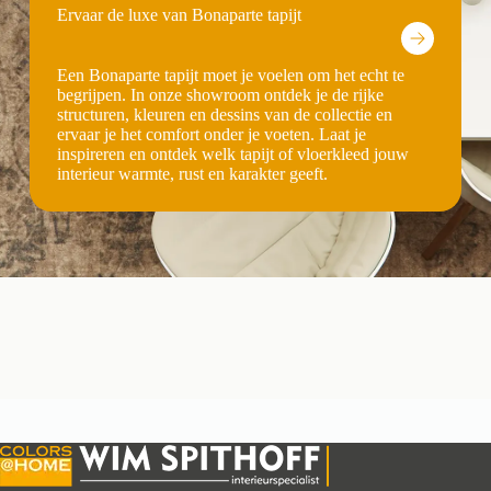
Ervaar de luxe van Bonaparte tapijt
Een Bonaparte tapijt moet je voelen om het echt te
begrijpen. In onze showroom ontdek je de rijke
structuren, kleuren en dessins van de collectie en
ervaar je het comfort onder je voeten. Laat je
inspireren en ontdek welk tapijt of vloerkleed jouw
interieur warmte, rust en karakter geeft.