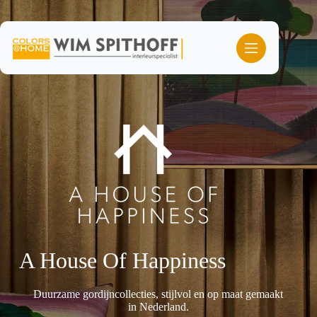
Ga
naar
de
inhoud
A House Of Happiness
Duurzame gordijncollecties, stijlvol en op maat gemaakt
in Nederland.