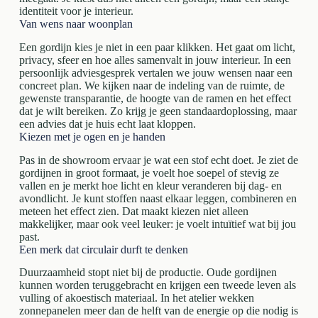
identiteit voor je interieur.
Van wens naar woonplan
Een gordijn kies je niet in een paar klikken. Het gaat om licht,
privacy, sfeer en hoe alles samenvalt in jouw interieur. In een
persoonlijk adviesgesprek vertalen we jouw wensen naar een
concreet plan. We kijken naar de indeling van de ruimte, de
gewenste transparantie, de hoogte van de ramen en het effect
dat je wilt bereiken. Zo krijg je geen standaardoplossing, maar
een advies dat je huis echt laat kloppen.
Kiezen met je ogen en je handen
Pas in de showroom ervaar je wat een stof echt doet. Je ziet de
gordijnen in groot formaat, je voelt hoe soepel of stevig ze
vallen en je merkt hoe licht en kleur veranderen bij dag- en
avondlicht. Je kunt stoffen naast elkaar leggen, combineren en
meteen het effect zien. Dat maakt kiezen niet alleen
makkelijker, maar ook veel leuker: je voelt intuïtief wat bij jou
past.
Een merk dat circulair durft te denken
Duurzaamheid stopt niet bij de productie. Oude gordijnen
kunnen worden teruggebracht en krijgen een tweede leven als
vulling of akoestisch materiaal. In het atelier wekken
zonnepanelen meer dan de helft van de energie op die nodig is