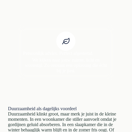
Persoonlijk advies. Perfect afgestemd.
We kijken naar jouw ruimte, licht en
woonstijl. Zo ontstaat een oplossing die écht
bij je past.
Duurzaamheid als dagelijks voordeel
Duurzaamheid klinkt groot, maar merk je juist in de kleine
momenten. In een woonkamer die stiller aanvoelt omdat je
gordijnen geluid absorberen. In een slaapkamer die in de
winter behaaglijk warm blijft en in de zomer fris oogt. Of