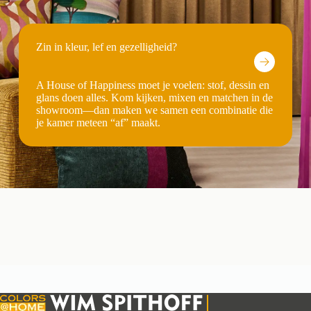
Zin in kleur, lef en gezelligheid?
A House of Happiness moet je voelen: stof, dessin en
glans doen alles. Kom kijken, mixen en matchen in de
showroom—dan maken we samen een combinatie die
je kamer meteen “af” maakt.